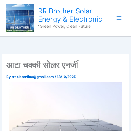
Skip
content
RR Brother Solar
to
content
Energy & Electronic
"Green Power, Clean Future"
आटा चक्की सोलर एनर्जी
By
rrsolaronline@gmail.com
/
18/10/2025