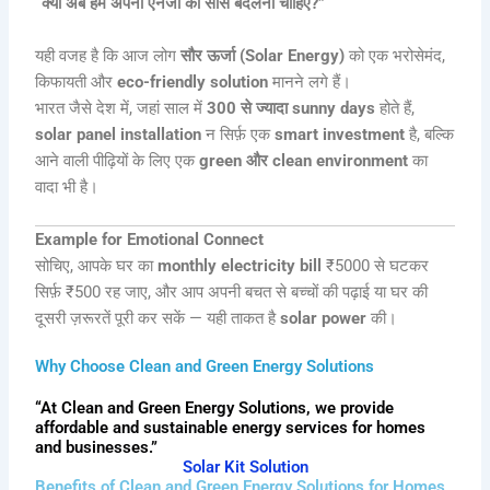
“क्या अब हमें अपनी एनर्जी का सोर्स बदलना चाहिए?”
यही वजह है कि आज लोग
सौर ऊर्जा (Solar Energy)
को एक भरोसेमंद,
किफायती और
eco-friendly solution
मानने लगे हैं।
भारत जैसे देश में, जहां साल में
300 से ज्यादा sunny days
होते हैं,
solar panel installation
न सिर्फ़ एक
smart investment
है, बल्कि
आने वाली पीढ़ियों के लिए एक
green और clean environment
का
वादा भी है।
Example for Emotional Connect
सोचिए, आपके घर का
monthly electricity bill
₹5000 से घटकर
सिर्फ़ ₹500 रह जाए, और आप अपनी बचत से बच्चों की पढ़ाई या घर की
दूसरी ज़रूरतें पूरी कर सकें — यही ताकत है
solar power
की।
Why Choose Clean and Green Energy Solutions
“At Clean and Green Energy Solutions, we provide
affordable and sustainable energy services for homes
and businesses.”
Solar Kit Solution
Benefits of Clean and Green Energy Solutions for Homes