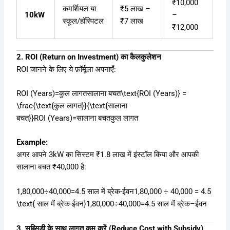
₹10,000
कमर्शियल या
₹5 लाख –
10kW
–
स्कूल/हॉस्पिटल
₹7 लाख
₹12,000
2. ROI (Return on Investment) का कैलकुलेशन
ROI जानने के लिए ये फ़ॉर्मूला अपनाएँ:
ROI (Years)=कुल लागतसालाना बचत\text{ROI (Years)} =
\frac{\text{कुल लागत}}{\text{सालाना
बचत}}
ROI (Years)
=
सालाना
बचत
कुल
लागत
Example:
अगर आपने 3kW का सिस्टम ₹1.8 लाख में इंस्टॉल किया और आपकी
सालाना बचत ₹40,000 है:
1,80,000÷40,000=4.5 साल में ब्रेक-ईवन1,80,000 ÷ 40,000 = 4.5
\text{ साल में ब्रेक-ईवन}
1
,
80
,
000
÷
40
,
000
=
4.5
साल
में
ब्रेक
–
ईवन
3. सब्सिडी के साथ लागत कम करें (Reduce Cost with Subsidy)