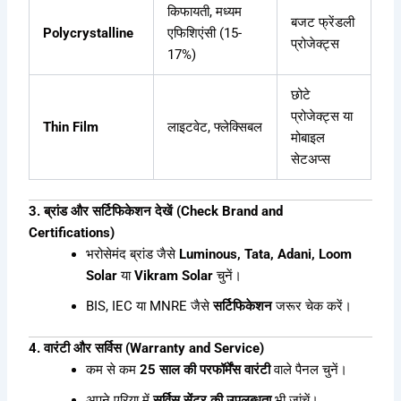
किफायती, मध्यम
बजट फ्रेंडली
Polycrystalline
एफिशिएंसी (15-
प्रोजेक्ट्स
17%)
छोटे
प्रोजेक्ट्स या
Thin Film
लाइटवेट, फ्लेक्सिबल
मोबाइल
सेटअप्स
3. ब्रांड और सर्टिफिकेशन देखें (Check Brand and
Certifications)
भरोसेमंद ब्रांड जैसे
Luminous, Tata, Adani, Loom
Solar
या
Vikram Solar
चुनें।
BIS, IEC या MNRE जैसे
सर्टिफिकेशन
जरूर चेक करें।
4. वारंटी और सर्विस (Warranty and Service)
कम से कम
25 साल की परफॉर्मेंस वारंटी
वाले पैनल चुनें।
अपने एरिया में
सर्विस सेंटर की उपलब्धता
भी जांचें।