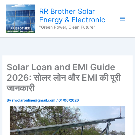
Skip
content
RR Brother Solar
to
content
Energy & Electronic
"Green Power, Clean Future"
Solar Loan and EMI Guide
2026: सोलर लोन और EMI की पूरी
जानकारी
By
rrsolaronline@gmail.com
/
01/06/2026