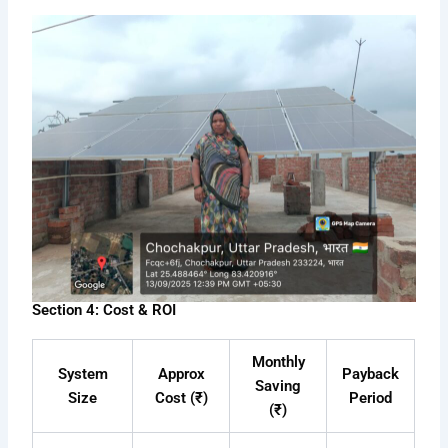
Section 4: Cost & ROI
Monthly
System
Approx
Payback
Saving
Size
Cost (₹)
Period
(₹)