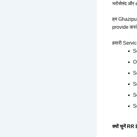
भरोसेमंद और
हम Ghazipur 
provide करते
हमारी Servi
S
O
S
S
S
S
क्यों चुनें