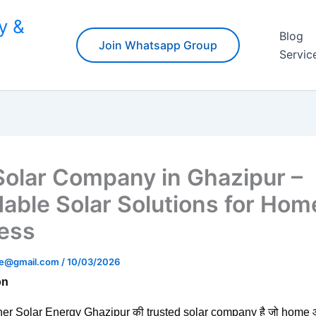
y &
Blog
Join Whatsapp Group
Servic
Solar Company in Ghazipur –
dable Solar Solutions for Hom
ess
ine@gmail.com
/
10/03/2026
on
er Solar Energy Ghazipur की trusted solar company है जो home