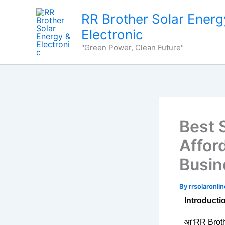
Skip
content
RR Brother Solar Energ
to
Electronic
content
"Green Power, Clean Future"
Best 
Affor
Busin
By
rrsolaronl
Introducti
आ“RR Broth