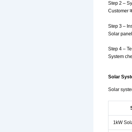
Step 2 – S
Customer की
Step 3 – Ins
Solar panels
Step 4 – Te
System chec
Solar Syst
Solar syste
1kW Sol