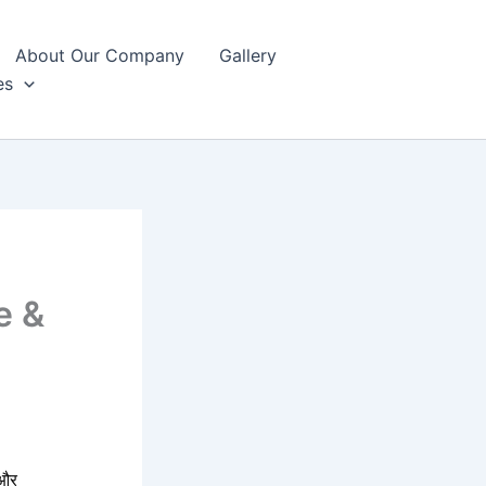
About Our Company
Gallery
es
e &
 और