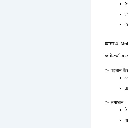
A
ti
in
कारण 4: Meter
कभी-कभी met
📉 पहचान कैसे
अच
us
📉 समाधान:
बि
m