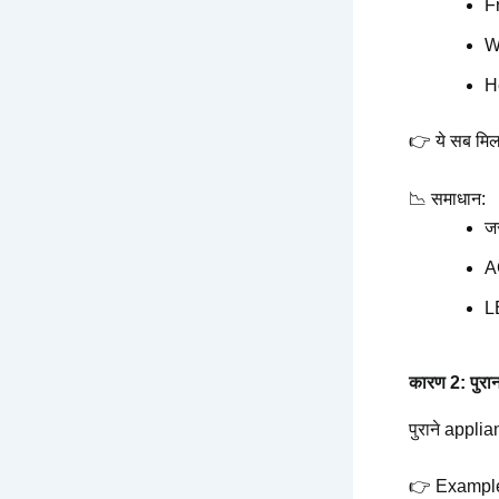
F
W
H
👉 ये सब मिल
📉 समाधान:
जर
A
L
कारण 2: पुर
पुराने applia
👉 Exampl