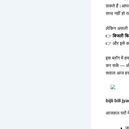
सकते हैं।आप
साथ नहीं हो 
लेकिन असली 
👉
बिजली बिल
👉 और इसे कम
इस ब्लॉग में
कर सकें — और
सवाल आज हर घ
bijli bill j
आजकल घरों में
ज