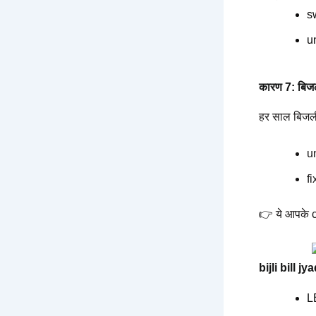
sw
u
कारण 7: बिजल
हर साल बिजली 
u
f
👉 ये आपके con
bijli bill j
L