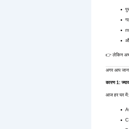
पु
ग
m
औ
👉 लेकिन अच्छ
अगर आप जानना 
कारण 1: ज्य
आज हर घर में:
A
C