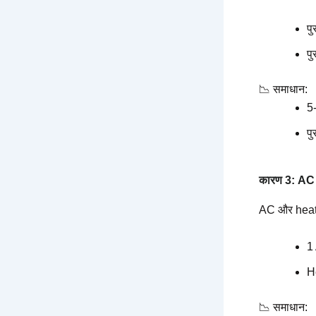
पु
प
📉 समाधान:
5-
पु
कारण 3: AC 
AC और heater
1
H
📉 समाधान: