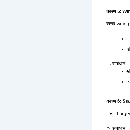
कारण 5: Wi
खराब wiring स
c
h
📉 समाधान:
e
ea
कारण 6: Sta
TV, charger, 
📉 समाधान: